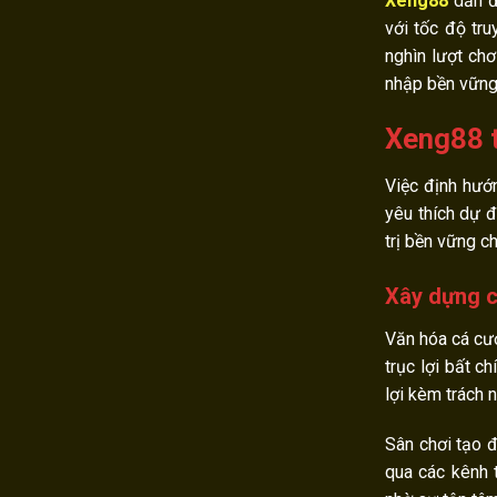
Xeng88
dẫn đ
với tốc độ tr
nghìn lượt chơ
nhập bền vững
Xeng88 t
Việc định hướ
yêu thích dự đ
trị bền vững ch
Xây dựng c
Văn hóa cá cư
trục lợi bất c
lợi kèm trách 
Sân chơi tạo đ
qua các kênh 