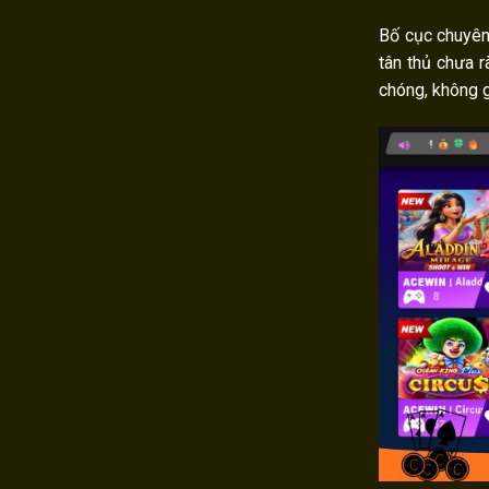
Bố cục chuyên
tân thủ chưa 
chóng, không g