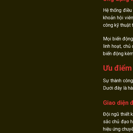
Hệ thống điều 
khoản hội viên
công kỹ thuật 
Mọi biến động
linh hoạt, chủ
biến động kèm 
Ưu điểm 
Sự thành côn
Dưới đây là hà
Giao diện đ
Đội ngũ thiết 
sắc chủ đạo hà
hiệu ứng chuy