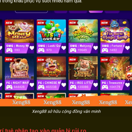
 trong khâu phục vụ suốt nhiều năm qua.
Xeng88 sở hữu cộng đồng văn minh
í tuệ nhân tạo vào quản lý rủi ro