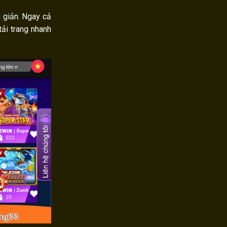
 giản. Ngay cả
ải trang nhanh