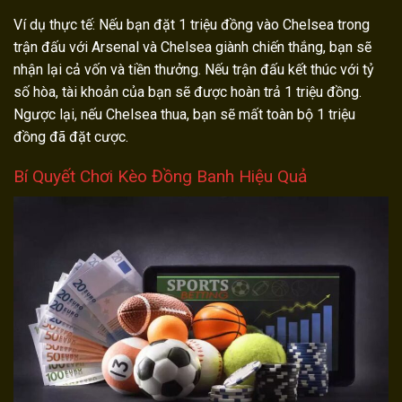
Ví dụ thực tế: Nếu bạn đặt 1 triệu đồng vào Chelsea trong
trận đấu với Arsenal và Chelsea giành chiến thắng, bạn sẽ
nhận lại cả vốn và tiền thưởng. Nếu trận đấu kết thúc với tỷ
số hòa, tài khoản của bạn sẽ được hoàn trả 1 triệu đồng.
Ngược lại, nếu Chelsea thua, bạn sẽ mất toàn bộ 1 triệu
đồng đã đặt cược.
Bí Quyết Chơi Kèo Đồng Banh Hiệu Quả