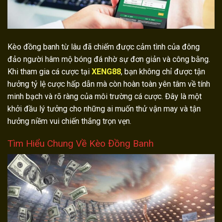
Kèo đồng banh từ lâu đã chiếm được cảm tình của đông
đảo người hâm mộ bóng đá nhờ sự đơn giản và công bằng.
Khi tham gia cá cược tại
XENG88
, bạn không chỉ được tận
hưởng tỷ lệ cược hấp dẫn mà còn hoàn toàn yên tâm về tính
minh bạch và rõ ràng của môi trường cá cược. Đây là một
khởi đầu lý tưởng cho những ai muốn thử vận may và tận
hưởng niềm vui chiến thắng trọn vẹn.
Tìm Hiểu Chung Về Kèo Đồng Banh