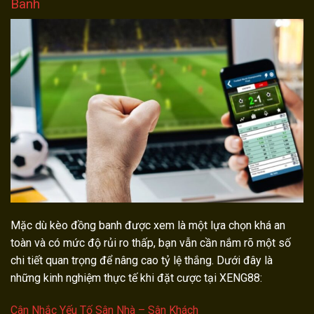
Banh
Mặc dù kèo đồng banh được xem là một lựa chọn khá an
toàn và có mức độ rủi ro thấp, bạn vẫn cần nắm rõ một số
chi tiết quan trọng để nâng cao tỷ lệ thắng. Dưới đây là
những kinh nghiệm thực tế khi đặt cược tại XENG88:
Cân Nhắc Yếu Tố Sân Nhà – Sân Khách