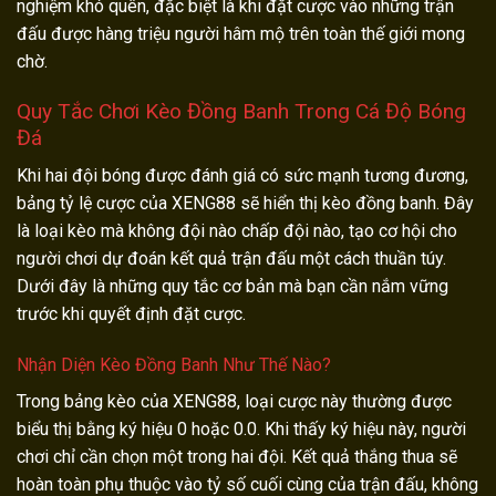
nghiệm khó quên, đặc biệt là khi đặt cược vào những trận
đấu được hàng triệu người hâm mộ trên toàn thế giới mong
chờ.
Quy Tắc Chơi Kèo Đồng Banh Trong Cá Độ Bóng
Đá
Khi hai đội bóng được đánh giá có sức mạnh tương đương,
bảng tỷ lệ cược của XENG88 sẽ hiển thị kèo đồng banh. Đây
là loại kèo mà không đội nào chấp đội nào, tạo cơ hội cho
người chơi dự đoán kết quả trận đấu một cách thuần túy.
Dưới đây là những quy tắc cơ bản mà bạn cần nắm vững
trước khi quyết định đặt cược.
Nhận Diện Kèo Đồng Banh Như Thế Nào?
Trong bảng kèo của XENG88, loại cược này thường được
biểu thị bằng ký hiệu 0 hoặc 0.0. Khi thấy ký hiệu này, người
chơi chỉ cần chọn một trong hai đội. Kết quả thắng thua sẽ
hoàn toàn phụ thuộc vào tỷ số cuối cùng của trận đấu, không