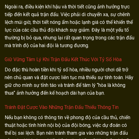
Ngoài ra, điều kiện khí hậu và thời tiết cũng ảnh hưởng trực
tiếp đến kết quả trận đấu. Việc phải di chuyển xa, sự chênh
lệch múi giờ, thời tiết nóng ẩm hoặc lạnh giá có thể khiến thể
lực của các cầu thủ đội khách suy giảm. Đây là một yếu tố
thường bị bỏ qua, nhưng lại rất quan trọng trong các trận đấu
mà trình độ của hai đội là tương đương.
Giữ Vững Tâm Lý Khi Trận Đấu Kết Thúc Với Tỷ Số Hòa
Do đặc thù hoàn tiền khi tỷ số hòa, nhiều người chơi dễ trở
nên chủ quan và đặt cược liên tục mà thiếu sự tính toán. Hãy
giữ cho mình sự tỉnh táo và tránh để tâm lý “hòa là không
thua” ảnh hưởng đến kế hoạch dài hạn của bạn.
Tránh Đặt Cược Vào Những Trận Đấu Thiếu Thông Tin
Nếu bạn không có thông tin về phong độ của cầu thủ, chiến
thuật hoặc tình hình nội bộ của đội bóng, việc dự đoán có
thể bị sai lệch. Bạn nên tránh tham gia vào những trận đấu