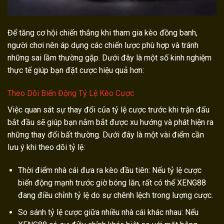
Để tăng cơ hội chiến thắng khi tham gia kèo đồng banh,
người chơi nên áp dụng các chiến lược phù hợp và tránh
những sai lầm thường gặp. Dưới đây là một số kinh nghiệm
thực tế giúp bạn đặt cược hiệu quả hơn:
Theo Dõi Biến Động Tỷ Lệ Kèo Cược
Việc quan sát sự thay đổi của tỷ lệ cược trước khi trận đấu
bắt đầu sẽ giúp bạn nắm bắt được xu hướng và phát hiện ra
những thay đổi bất thường. Dưới đây là một vài điểm cần
lưu ý khi theo dõi tỷ lệ:
Thời điểm nhà cái đưa ra kèo đầu tiên: Nếu tỷ lệ cược
biến động mạnh trước giờ bóng lăn, rất có thể XENG88
đang điều chỉnh tỷ lệ do sự chênh lệch trong lượng cược.
So sánh tỷ lệ cược giữa nhiều nhà cái khác nhau: Nếu