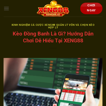
Skip
CHƠI
to
NGAY
content
KINH NGHIỆM CÁ CƯỢC XENG88 QUẢN LÝ VỐN VÀ CHỌN KÈO
HỢP LÝ
Kèo Đồng Banh Là Gì? Hướng Dẫn
Chơi Dễ Hiểu Tại XENG88